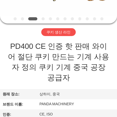
관
하
여
쿠키 생산 라인
공
PD400 CE 인증 핫 판매 와이
장
어 절단 쿠키 만드는 기계 사용
투
자 정의 쿠키 기계 중국 공장
어
공급자
품
원래 장소:
상하이, 중국
질
PANDA MACHINERY
브랜드 이름:
관
CE, ISO
인증: