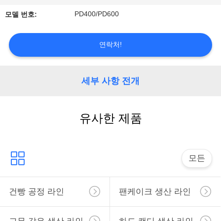
리
PD400/PD600
모델 번호:
저
연락처!
희
에
세부 사항 전개
게
연
유사한 제품
락
하
모든
십
건빵 공정 라인
팬케이크 생산 라인
시
오