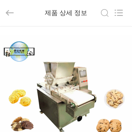
생
산
라
제품 상세 정보
인
협
력
업
가
체.
Copyright
©
정
2019
-
2025
SHANGHAI
PANDA
MACHINERY
제
CO.,LTD.
All
Rights
Reserved.
품
Developed
by
ECER
저
희
에