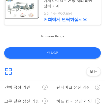
기계 마쉬멜로 저장 처리 라인
리
장비 기계
협상 가능 MOQ:협상
19
저
저희에게 연락하십시오
희
초콜렛 공정 라인
에
No more things
게
연락처!
연
락
26
모든
하
케이크 생산 기계
십
건빵 공정 라인
팬케이크 생산 라인
시
고무 같은 생산 라인
하드 캔디 생산 라인
오