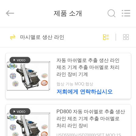
를
만
드
제품 소개
는
마
시
맬
가
21
로
협
마시맬로 생산 라인
력
정
업
건빵 공정 라인
체.
Copyright
©
자동 마쉬멜로 추출 생산 라인
2019
-
제
제조 기계 추출 마쉬멜로 처리
2025
biscuitprocessingline.com.
라인 장비 기계
All
품
Rights
Reserved.
협상 가능 MOQ:협상
Developed
by
저희에게 연락하십시오
ECER
5
저
희
PD800 자동 마쉬멜로 추출 생산
팬케이크 생산 라인
라인 제조 기계 추출 마쉬멜로
에
처리 라인 장비
USD55000-USD70000/SET MOQ:1SET