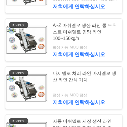
관
저희에게 연락하십시오
하
여
13
A~Z 마쉬멜로 생산 라인 롱 트위
스트 마쉬멜로 면탕 라인
100~150kg/h
고무 같은 생산 라인
공
협상 가능 MOQ:협상
장
저희에게 연락하십시오
투
마시멜로 처리 라인 마시멜로 생
어
산 라인 간식 기계
8
품
협상 가능 MOQ:협상
하드 캔디 생산 라인
저희에게 연락하십시오
질
관
자동 마쉬멜로 저장 생산 라인