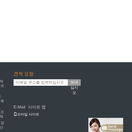
견적 요청
딱딱
보내
제조
십시
오
인
종류
E-Mail
사이트 맵
|
제조
모바일 사이트
업체
 장
생산