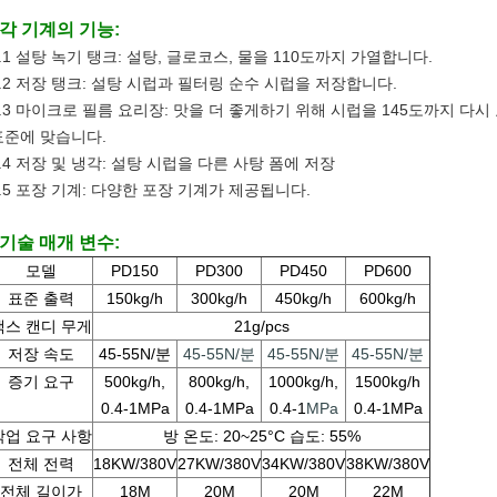
3각 기계의 기능:
.1 설탕 녹기 탱크: 설탕, 글로코스, 물을 110도까지 가열합니다.
3.2 저장 탱크: 설탕 시럽과 필터링 순수 시럽을 저장합니다.
3.3 마이크로 필름 요리장: 맛을 더 좋게하기 위해 시럽을 145도까지 다시
표준에 맞습니다.
3.4 저장 및 냉각: 설탕 시럽을 다른 사탕 폼에 저장
3.5 포장 기계: 다양한 포장 기계가 제공됩니다.
4기술 매개 변수:
모델
PD150
PD300
PD450
PD600
표준 출력
150kg/h
300kg/h
450kg/h
600kg/h
메시지를 남겨주세요
맥스 캔디 무게
21g/pcs
곧 다시 연락 드리겠습니다!
저장 속도
45-55N/분
45-55N/분
45-55N/분
45-55N/분
증기 요구
500kg/h,
800kg/h,
1000kg/h,
1500kg/h
0.4-1MPa
0.4-1MPa
0.4-1
MPa
0.4-1MPa
작업 요구 사항
방 온도: 20~25°C 습도: 55%
전체 전력
18KW/380V
27KW/380V
34KW/380V
38KW/380V
전체 길이가
18M
20M
20M
22M