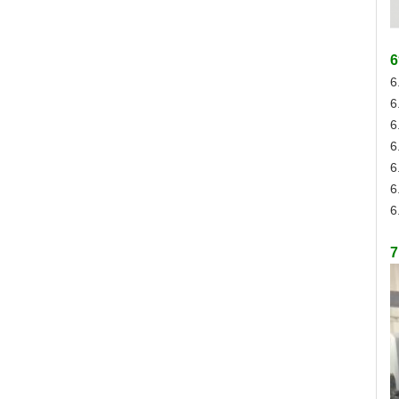
6
6
6