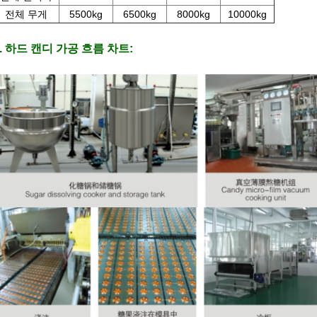
전체 무게
5500kg
6500kg
8000kg
10000kg
5. 하드 캔디 가공 흐름 차트:
제출