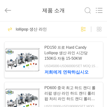
한
사
탕
제품 소개
생
산
라
인
가
21
협
력
lollipop 생산 라인
업
정
체.
건빵 공정 라인
Copyright
©
2019
-
PD150 프로 Hard Candy
2025
제
biscuitprocessingline.com.
Lollipop 생산 라인 시간당
All
150KG 자동 15-50KW
Rights
품
Reserved.
Developed
USD45000-USD60000/SET MOQ:1SET
by
ECER
저희에게 연락하십시오
5
저
희
PD600 중국 최고 하드 캔디 롤
팬케이크 생산 라인
리팝 생산 라인 하드 캔디 롤리
에
팝 처리 라인 하드 캔디 롤리팝
제조 라인
USD120000-USD180000/SET MOQ:1SET