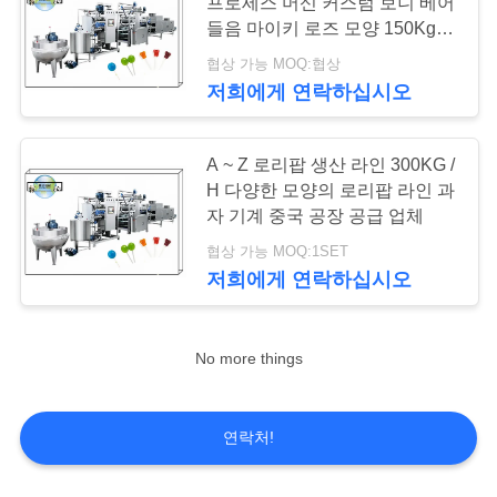
프로세스 머신 커스텀 보니 베어
리
들음 마이키 로즈 모양 150Kg/H
300Kg/H
협상 가능 MOQ:협상
19
저
저희에게 연락하십시오
희
초콜렛 공정 라인
A ~ Z 로리팝 생산 라인 300KG /
에
H 다양한 모양의 로리팝 라인 과
게
자 기계 중국 공장 공급 업체
협상 가능 MOQ:1SET
연
저희에게 연락하십시오
락
26
하
No more things
케이크 생산 기계
십
시
연락처!
오