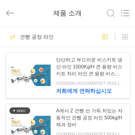
적
인
제
제품 소개
과
기
계
협
가
21
력
업
건빵 공정 라인
체.
정
Copyright
건빵 공정 라인
©
2019
-
2025
단단하고 부드러운 비스키트 생
biscuitprocessingline.com.
제
All
산 라인 1000Kg/H 큰 용량 비스
Rights
Reserved.
키트 처리 라인 큰 용량 비스키
품
Developed
by
트 공장
USD25000-USD100000/SET MOQ:1SET
ECER
저희에게 연락하십시오
5
저
희
A에서 Z 건빵 선 가득 차있는 자
팬케이크 생산 라인
동적인 건빵 공정 라인 500kg/H
에
제과 장비
USD80000-USD250000/SET MOQ:1SET