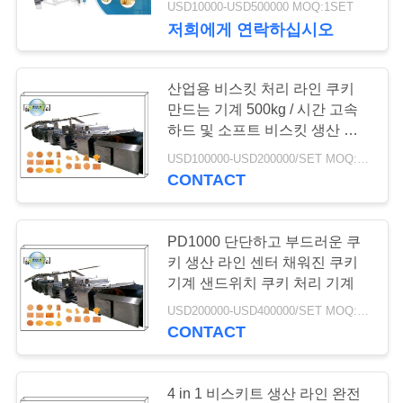
USD10000-USD500000 MOQ:1SET
6
저희에게 연락하십시오
뉴
스
lollipop 생산 라인
산업용 비스킷 처리 라인 쿠키
만드는 기계 500kg / 시간 고속
하드 및 소프트 비스킷 생산 라
인
USD100000-USD200000/SET MOQ:1SET
CONTACT
5
PD1000 단단하고 부드러운 쿠
토피 사탕 캔디 생산
키 생산 라인 센터 채워진 쿠키
기계 샌드위치 쿠키 처리 기계
라인
USD200000-USD400000/SET MOQ:1SET
CONTACT
4 in 1 비스키트 생산 라인 완전