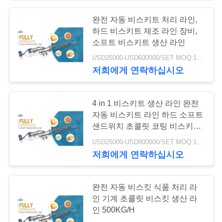
완전 자동 비스키트 처리 라인,
18
따
하드 비스키트 제조 라인 장비,
기계를 형성하는 과
소프트 비스키트 생산 라인
옴
USD25000-USD600000/SET MOQ:1SET
자
표
저희에게 연락하십시오
를
4 in 1 비스키트 생산 라인 완전
요
자동 비스키트 라인 하드 소프트
샌드위치 초콜릿 코팅 비스키트
구
10
500KG / H
USD25000-USD800000/SET MOQ:1SET
하
저희에게 연락하십시오
빵 공정 라인
십
시
완전 자동 비스킷 식품 처리 라
인 기계 초콜릿 비스킷 생산 라
오
인 500KG/H