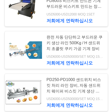
PD800S 비스키트 만드는 기계
리
부드러운 비스키트 만드는 장비
PD400 PD600 PD800 PD1000
USD5000-USD12000 MOQ:1SET
19
저
저희에게 연락하십시오
희
초콜렛 공정 라인
완전 자동 단단하고 부드러운 쿠
에
키 생산 라인 500Kg / H 샌드위
게
치 초콜릿 쿠키 가공 기계 장비
USD6000-USD500000/SET MOQ:1SET
연
저희에게 연락하십시오
락
26
하
PD250-PD1000 샌드위치 비스
케이크 생산 기계
킷 처리 라인 장비, 자동 샌드위
십
치 웨이퍼 비스킷 기계 생산 라
인
시
USD6000-USD500000/SET MOQ:1SET
저희에게 연락하십시오
오