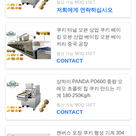
협상 가능 MOQ:1SET
6
저희에게 연락하십시오
뉴
스
lollipop 생산 라인
쿠키 터널 오븐 상업 쿠키 베이
킹 오븐 산업 베이킹 오븐 베이
커리 중국 공장
협상 가능 MOQ:1SET
CONTACT
5
상하이 PANDA PD600 중량 오
토피 사탕 캔디 생산
레오 초콜릿 칩 쿠키 만드는 기
계 180-250Kg/h
라인
협상 가능 MOQ:1SET
CONTACT
캔버스 포장 쿠키 형성 기계 304