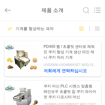
과
자
기
제품 소개
계
협
력
업
가
21
체.
Copyright
기계를 형성하는 과자
©
정
2019
-
건빵 공정 라인
2025
biscuitprocessingline.com.
All
PD400 햄 / 초콜릿 센터로 채워
Rights
제
Reserved.
진 쿠키 형성 기계 생산 라인 제
Developed
by
니 쿠키 처리 기계
ECER
품
USD20000-USD40000/SET MOQ:1SET
저희에게 연락하십시오
5
저
희
쿠키 머신 PLC 시멘스 맞춤형
팬케이크 생산 라인
레인보우 초콜릿 칩 쿠키 와이어
에
컷 쿠키 디포시터 머신
USD8000-USD12000/SET MOQ:1SET