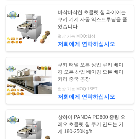
바삭바삭한 초콜렛 칩 와이어는
18
따
쿠키 기계 자동 익스트루딩을 줄
기계를 형성하는 과
였습니다
옴
협상 가능 MOQ:협상
자
표
저희에게 연락하십시오
를
쿠키 터널 오븐 상업 쿠키 베이
요
킹 오븐 산업 베이킹 오븐 베이
커리 중국 공장
구
10
협상 가능 MOQ:1SET
하
저희에게 연락하십시오
빵 공정 라인
십
시
상하이 PANDA PD600 중량 오
레오 초콜릿 칩 쿠키 만드는 기
오
계 180-250Kg/h