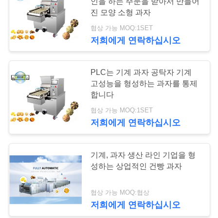
인을 하는 주문을 받아서 만들어
리
진 모양 소형 과자
협상 가능 MOQ:1SET
19
저
저희에게 연락하십시오
희
초콜렛 공정 라인
PLC는 기계 과자 공탁자 기계
에
고성능을 형성하는 과자를 통제
게
합니다
협상 가능 MOQ:1SET
연
저희에게 연락하십시오
락
26
하
기계, 과자 생산 라인 기업을 형
케이크 생산 기계
성하는 상업적인 건빵 과자
십
시
협상 가능 MOQ:협상
저희에게 연락하십시오
오