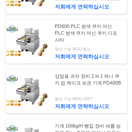
관
저희에게 연락하십시오
하
여
13
PD600 PLC 쌍색 쿠키 머신
PLC 쌍색 쿠키 머신 쿠키 디포
시터
고무 같은 생산 라인
공
협상 가능 MOQ:협상
장
저희에게 연락하십시오
투
상업용 과자 장비 2 in 1 제니 쿠
어
키 컵 케이크 보관 기계 PD400B
8
품
협상 가능 MOQ:1SET
하드 캔디 생산 라인
저희에게 연락하십시오
질
관
기계 100kg/H 빵집 장비 세륨 승