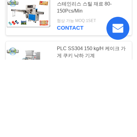
스테인리스 스틸 재료 80-
2
150Pcs/Min
우유 사탕 생산 라인
협상 가능 MOQ:1SET
CONTACT
PLC SS304 150 kg/H 케이크 가
게 쿠키 낙하 기계
5
Business Negotiation MOQ:1SET
CONTACT
마시맬로 생산 라인
쿠키 생산 라인 반 자동
100KG/H-500KG/H 초콜릿 칩
버터 쿠키 생산 라인 완전 자동
협상 가능 MOQ:1SET
CONTACT
1